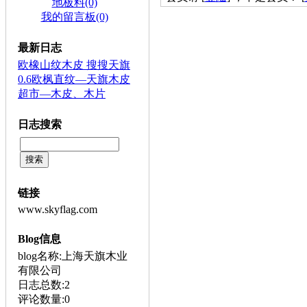
地板料(0)
我的留言板(0)
最新日志
欧橡山纹木皮 搜搜天旗
0.6欧枫直纹—天旗木皮
超市—木皮、木片
日志搜索
链接
www.skyflag.com
Blog信息
blog名称:上海天旗木业
有限公司
日志总数:2
评论数量:0