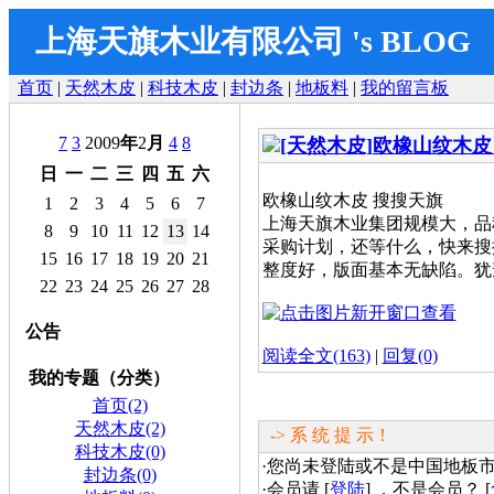
上海天旗木业有限公司 's BLOG
首页
|
天然木皮
|
科技木皮
|
封边条
|
地板料
|
我的留言板
7
3
2009
年
2
月
4
8
[天然木皮]
欧橡山纹木皮
日
一
二
三
四
五
六
欧橡山纹木皮 搜搜天旗
1
2
3
4
5
6
7
上海天旗木业集团规模大，品
8
9
10
11
12
13
14
采购计划，还等什么，快来搜搜吧
15
16
17
18
19
20
21
整度好，版面基本无缺陷。犹
22
23
24
25
26
27
28
公告
阅读全文(163)
|
回复(0)
我的专题（分类）
首页(2)
天然木皮(2)
-> 系 统 提 示！
科技木皮(0)
·您尚未登陆或不是中国地板
封边条(0)
·会员请 [
登陆
] ，不是会员？ [