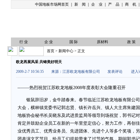
中国地板市场网首页
｜
新 闻
｜
企 业
｜
产 品
｜
商 机
行 业
企 业
国 际
原材料
政 策
首页
>
新闻中心
> 正文
欧龙再展风采 共铸美好明天
2009-2-7 10:56:35 来源：江苏欧龙地板有限公司
发表评论
进入论
--——热烈祝贺江苏欧龙地板2008年度表彰大会隆重召开
银鼠辞旧岁，金牛踏春来。春节临近江苏欧龙地板有限公司隆重
大会，横林镇党委书记郭志贤、镇长许岳兴、镇人大主席朱建国
地板协会秘书长吴晓东及武进质监局等领导到场祝贺，郭书记对
肯定并鼓励企业员工在新的一年里坚定信心，努力工作，再创佳
业优秀员工、优秀业务员、先进团体、先进个人等多个奖项，另
团表演文艺节目，给员工们提前带来了过节的气氛，期间郭书记