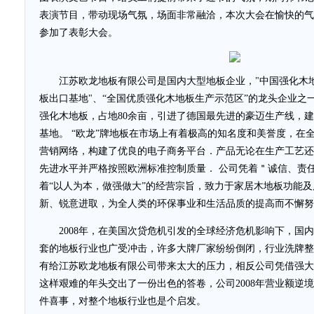
表演节目，带动现场气氛，场面非常融洽，本次大会在愉快的气氛
参加了表彰大会。
江苏欧龙地板有限公司是国内大型地板企业，"中国强化木地
板出口基地"、“全国优质强化木地板生产示范区”的龙头企业之
强化木地板，占地80余亩，引进了德国最先进的豪迈生产线，
基地。 “欧龙”牌地板在市场上有着极高的知名度和美誉度，在
营销网络，构建了优良的电子商务平台．产品无论在生产工艺还
先进水平并严格按照欧洲标准控制质量． 公司凭着＂诚信、责
着“以人为本，做强做大”的经营宗旨，致力于家居木地板功能
新、锐意进取，为全人类的环保事业和生活品质的提高而不懈努
2008年，在美国次贷危机引发的全球经济危机影响下，国内
套的地板行业也广受冲击，许多大牌厂家纷纷倒闭，行业洗牌整
有给江苏欧龙地板有限公司带来太大的压力，相反公司凭借强大的
这样艰难的年头交出了一份出色的答卷，公司2008年营业额逆
件喜事，对整个地板行业也是个启发。