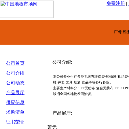
免费注册
|
广州雅
公司介绍:
公司首页
公司介绍
本公司专业生产各类无纺布环保袋·购物袋·礼品袋·
公司动态
鞋·钟表·文具·烟酒·食品等等各行各业。
主要生产材料分：PP无纺布·复合无纺布·PP PO PE OP
产品展厅
诚招全国各地批发商洽谈。
供应信息
求购清单
产品展厅:
证书荣誉
暂无