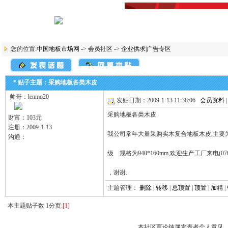
您的位置:
中国地板市场网
->
会员社区
->
企业供求|广告专区
* 贴子主题：采购地板各类木皮
帅哥：lenmo20
发贴日期：2009-1-13 11:38:06
会员资料
采购地板各类木皮
财富：103元
注册：2009-1-13
我公司常年大量采购实木复合地板木皮,主要为
沟通：
级 规格为940*160mm,欢迎生产工厂来电(0769-
，谢谢.
主题管理：
删除
|
转移
|
总顶置
|
顶置
|
加精
|
本主题贴子数 1分页:
[1]
本社区言论纯属发表者个人意见